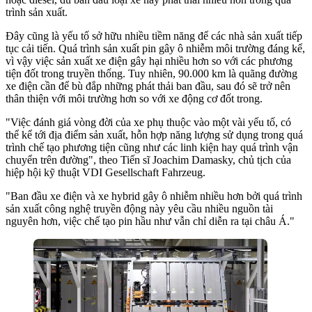
trình sản xuất.
Đây cũng là yếu tố sở hữu nhiều tiềm năng để các nhà sản xuất tiếp
tục cải tiến. Quá trình sản xuất pin gây ô nhiễm môi trường đáng kể,
vì vậy việc sản xuất xe điện gây hại nhiều hơn so với các phương
tiện đốt trong truyền thống. Tuy nhiên, 90.000 km là quãng đường
xe điện cần để bù đắp những phát thải ban đầu, sau đó sẽ trở nên
thân thiện với môi trường hơn so với xe động cơ đốt trong.
"Việc đánh giá vòng đời của xe phụ thuộc vào một vài yếu tố, có
thể kể tới địa điểm sản xuất, hỗn hợp năng lượng sử dụng trong quá
trình chế tạo phương tiện cũng như các linh kiện hay quá trình vận
chuyển trên đường", theo Tiến sĩ Joachim Damasky, chủ tịch của
hiệp hội kỹ thuật VDI Gesellschaft Fahrzeug.
"Ban đầu xe điện và xe hybrid gây ô nhiễm nhiều hơn bởi quá trình
sản xuất công nghệ truyền động này yêu cầu nhiều nguồn tài
nguyên hơn, việc chế tạo pin hầu như vẫn chỉ diễn ra tại châu Á."